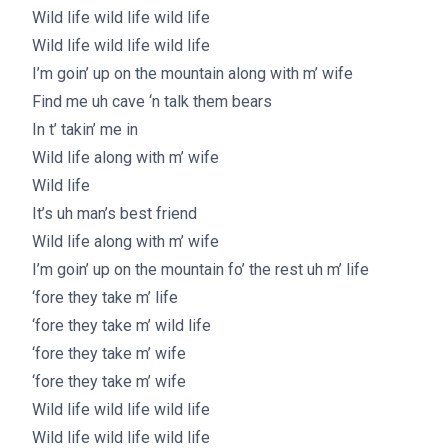
Wild life wild life wild life
Wild life wild life wild life
I’m goin’ up on the mountain along with m’ wife
Find me uh cave ‘n talk them bears
In t’ takin’ me in
Wild life along with m’ wife
Wild life
It’s uh man’s best friend
Wild life along with m’ wife
I’m goin’ up on the mountain fo’ the rest uh m’ life
‘fore they take m’ life
‘fore they take m’ wild life
‘fore they take m’ wife
‘fore they take m’ wife
Wild life wild life wild life
Wild life wild life wild life