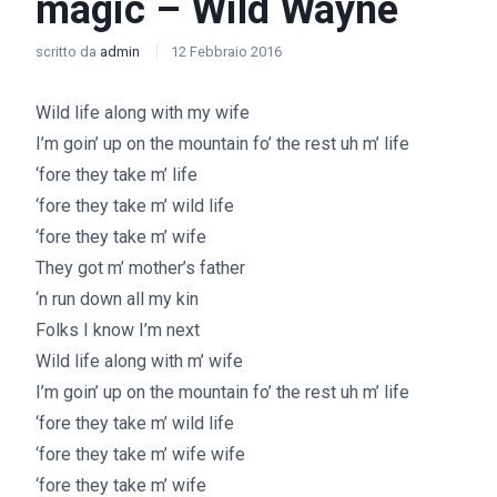
magic – Wild Wayne
scritto da
admin
12 Febbraio 2016
Wild life along with my wife
I’m goin’ up on the mountain fo’ the rest uh m’ life
‘fore they take m’ life
‘fore they take m’ wild life
‘fore they take m’ wife
They got m’ mother’s father
‘n run down all my kin
Folks I know I’m next
Wild life along with m’ wife
I’m goin’ up on the mountain fo’ the rest uh m’ life
‘fore they take m’ wild life
‘fore they take m’ wife wife
‘fore they take m’ wife