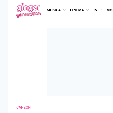
MUSICA
CINEMA
TV
MO
CANZONI