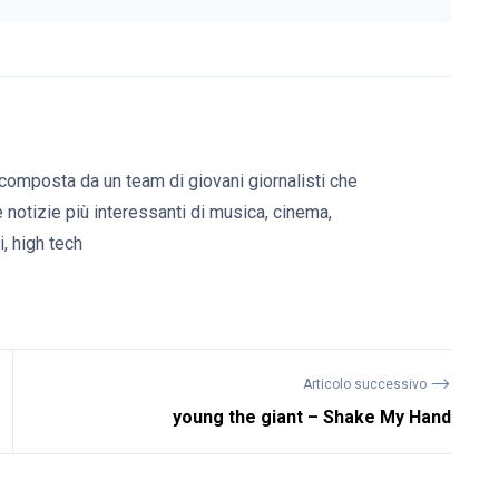
composta da un team di giovani giornalisti che
e notizie più interessanti di musica, cinema,
, high tech
⟶
Articolo successivo
young the giant – Shake My Hand