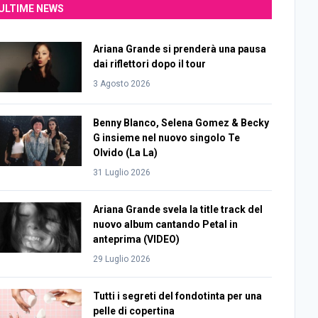
ULTIME NEWS
Ariana Grande si prenderà una pausa
dai riflettori dopo il tour
3 Agosto 2026
Benny Blanco, Selena Gomez & Becky
G insieme nel nuovo singolo Te
Olvido (La La)
31 Luglio 2026
Ariana Grande svela la title track del
nuovo album cantando Petal in
anteprima (VIDEO)
29 Luglio 2026
Tutti i segreti del fondotinta per una
pelle di copertina