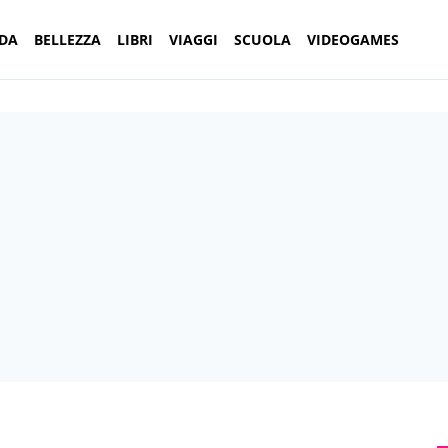
DA
BELLEZZA
LIBRI
VIAGGI
SCUOLA
VIDEOGAMES