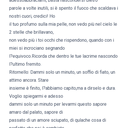
adessoabbraciami, basta nascondersi dietro
parole a volte inutili, si è spento il fuoco che scaldava i
nostri cuori, credici! Ho
il tuo profumo sulla mia pelle, non vedo più nel cielo le
2 stelle che brillavano,
non vedo più i toi occhi che rispendono, quando con i
miei si incrociano segnando
l?equivoco.Ricorda che dentro le tue lacrime nascondo
l?ultimo fremito.
Ritornello: Dammi solo un minuto, un soffio di fiato, un
attimo ancora. Stare
insieme è finito, l?abbiamo capito,ma a dirselo e dura.
Voglio spiegarmi e adesso
dammi solo un minuto per levarmi questo sapore
amaro dal palato, sapore di
passato di un amore sciupato, di qulache cosa di