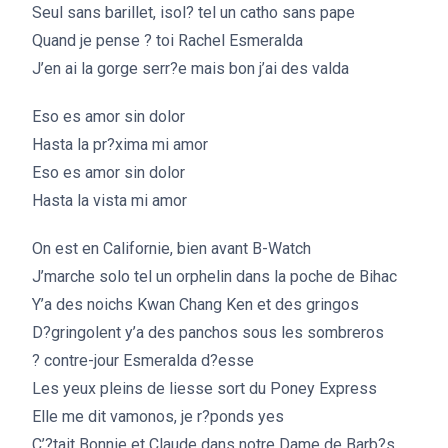
Seul sans barillet, isol? tel un catho sans pape
Quand je pense ? toi Rachel Esmeralda
J’en ai la gorge serr?e mais bon j’ai des valda
Eso es amor sin dolor
Hasta la pr?xima mi amor
Eso es amor sin dolor
Hasta la vista mi amor
On est en Californie, bien avant B-Watch
J’marche solo tel un orphelin dans la poche de Bihac
Y’a des noichs Kwan Chang Ken et des gringos
D?gringolent y’a des panchos sous les sombreros
? contre-jour Esmeralda d?esse
Les yeux pleins de liesse sort du Poney Express
Elle me dit vamonos, je r?ponds yes
C’?tait Bonnie et Claude dans notre Dame de Barb?s