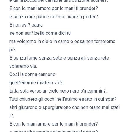
e dalla bocca del cannone una canzone suoner?.
E con le mani amore per le mani ti prender?
e senza dire parole nel mio cuore ti porter?.
E non avr? paura
se non sar? bella come dici tu
ma voleremo in cielo in carne e ossa non torneremo
pi?.
E senza fame senza sete e senza ali senza rete
voleremo via.
Cosi la donna cannone
quell’enorme mistero vol?
tutta sola verso un cielo nero nero s’incammin?.
Tutti chiusero gli occhi nell’attimo esatto in cui spar?
altri giurarono e spergiurarono che non erano mai stati
l?.
E con le mani amore per le mani ti prender?