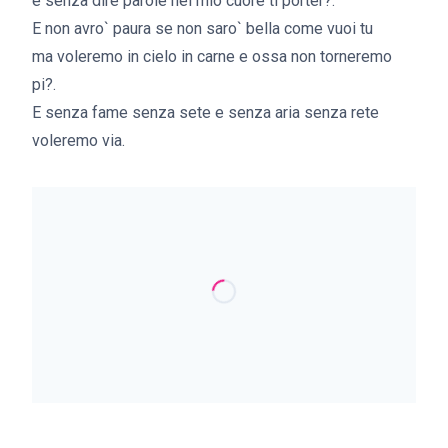
e senza dire parole nel mio cuore ti porter?.
E non avro` paura se non saro` bella come vuoi tu
ma voleremo in cielo in carne e ossa non torneremo
pi?.
E senza fame senza sete e senza aria senza rete
voleremo via.