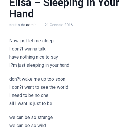
Elisa – Sleeping In Your
Hand
scritto da
admin
21 Gennaio 2016
Now just let me sleep
I don?t wanna talk
have nothing nice to say
I?m just sleeping in your hand
don?t wake me up too soon
I don?t want to see the world
I need to be no one
all I want is just to be
we can be so strange
we can be so wild