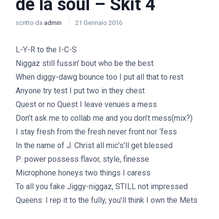
de la soul – Skit 4
scritto da
admin
21 Gennaio 2016
L-Y-R to the I-C-S
Niggaz still fussin’ bout who be the best
When diggy-dawg bounce too I put all that to rest
Anyone try test I put two in they chest
Quest or no Quest I leave venues a mess
Don’t ask me to collab me and you don’t mess(mix?)
I stay fresh from the fresh never front nor ‘fess
In the name of J. Christ all mic’s’ll get blessed
P: power possess flavor, style, finesse
Microphone honeys two things I caress
To all you fake Jiggy-niggaz, STILL not impressed
Queens: I rep it to the fully, you’ll think I own the Mets