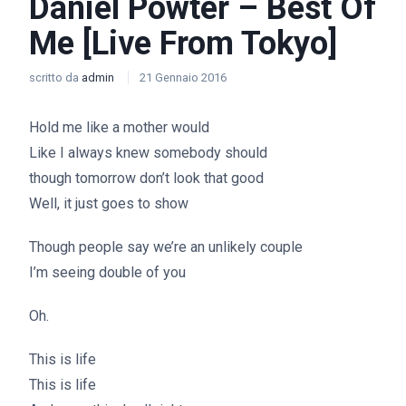
Daniel Powter – Best Of
Me [Live From Tokyo]
scritto da
admin
21 Gennaio 2016
Hold me like a mother would
Like I always knew somebody should
though tomorrow don’t look that good
Well, it just goes to show
Though people say we’re an unlikely couple
I’m seeing double of you
Oh.
This is life
This is life