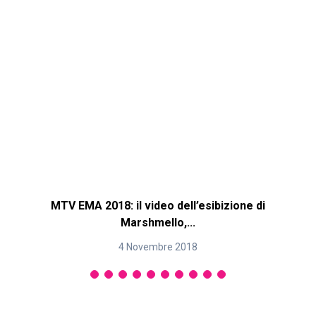
MTV EMA 2018: il video dell’esibizione di
M
Marshmello,...
4 Novembre 2018