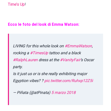
Time’s Up
!
Ecco le foto del look di Emma Watson:
LIVING for this whole look on
#EmmaWatson
,
rocking a
#TimesUp
tattoo and a black
#RalphLauren
dress at the
#VanityFair
’s Oscar
party.
Is it just us or is she really exhibiting major
Egyption vibes? ?
pic.twitter.com/Ruhxp12Z5i
— Piñata (@atPinata)
5 marzo 2018