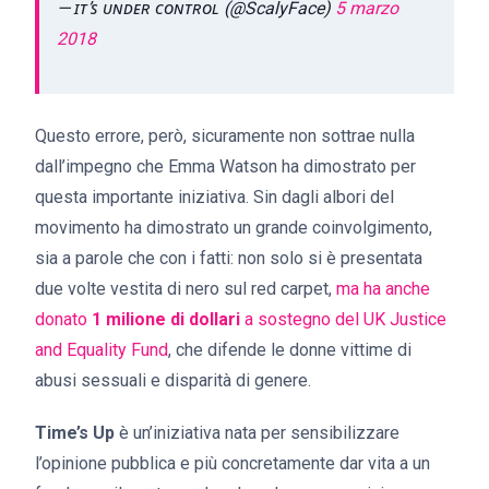
— ɪᴛ’ꜱ ᴜɴᴅᴇʀ ᴄᴏɴᴛʀᴏʟ (@ScalyFace)
5 marzo
2018
Questo errore, però, sicuramente non sottrae nulla
dall’impegno che Emma Watson ha dimostrato per
questa importante iniziativa. Sin dagli albori del
movimento ha dimostrato un grande coinvolgimento,
sia a parole che con i fatti: non solo si è presentata
due volte vestita di nero sul red carpet,
ma ha anche
donato
1 milione di dollari
a sostegno del UK Justice
and Equality Fund
, che difende le donne vittime di
abusi sessuali e disparità di genere.
Time’s Up
è un’iniziativa nata
per sensibilizzare
l’opinione pubblica e più concretamente dar vita a un