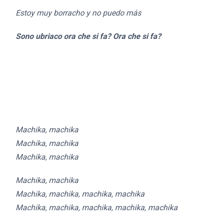
Estoy muy borracho y no puedo más
Sono ubriaco ora che si fa? Ora che si fa?
Machika, machika
Machika, machika
Machika, machika
Machika, machika
Machika, machika, machika, machika
Machika, machika, machika, machika, machika