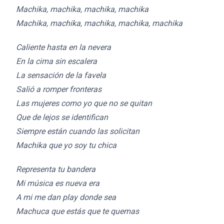
Machika, machika, machika, machika
Machika, machika, machika, machika, machika
Caliente hasta en la nevera
En la cima sin escalera
La sensación de la favela
Salió a romper fronteras
Las mujeres como yo que no se quitan
Que de lejos se identifican
Siempre están cuando las solicitan
Machika que yo soy tu chica
Representa tu bandera
Mi música es nueva era
A mi me dan play donde sea
Machuca que estás que te quemas