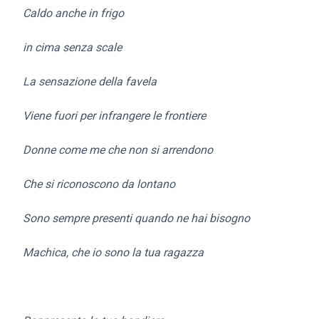
Caldo anche in frigo
in cima senza scale
La sensazione della favela
Viene fuori per infrangere le frontiere
Donne come me che non si arrendono
Che si riconoscono da lontano
Sono sempre presenti quando ne hai bisogno
Machica, che io sono la tua ragazza