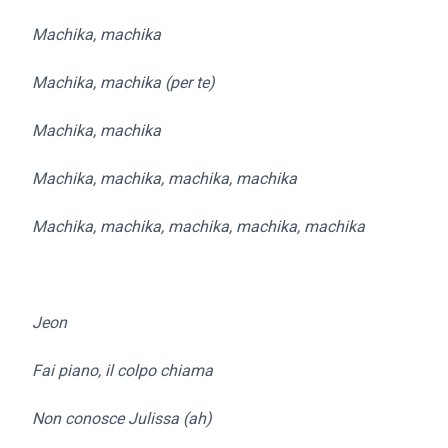
Machika, machika
Machika, machika (per te)
Machika, machika
Machika, machika, machika, machika
Machika, machika, machika, machika, machika
Jeon
Fai piano, il colpo chiama
Non conosce Julissa (ah)