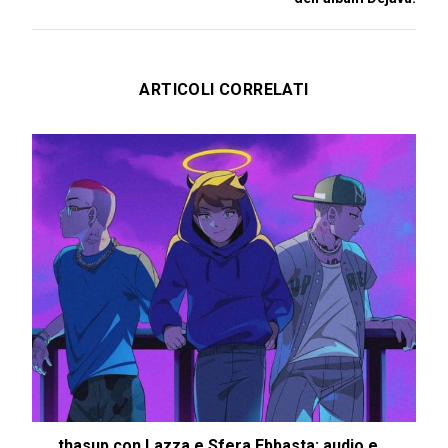
ARTICOLI CORRELATI
thasup con Lazza e Sfera Ebbasta: audio e...