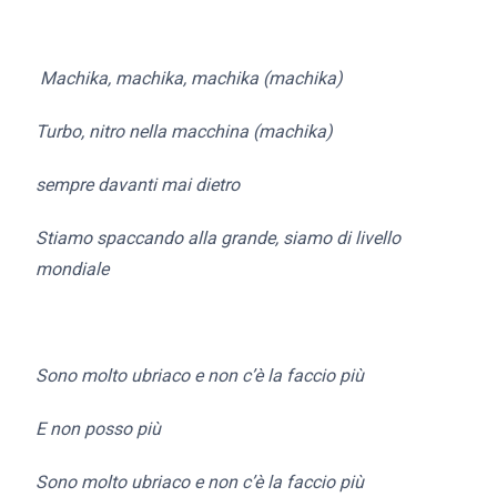
Machika, machika, machika (machika)
Turbo, nitro nella macchina (machika)
sempre davanti mai dietro
Stiamo spaccando alla grande, siamo di livello
mondiale
Sono molto ubriaco e non c’è la faccio più
E non posso più
Sono molto ubriaco e non c’è la faccio più