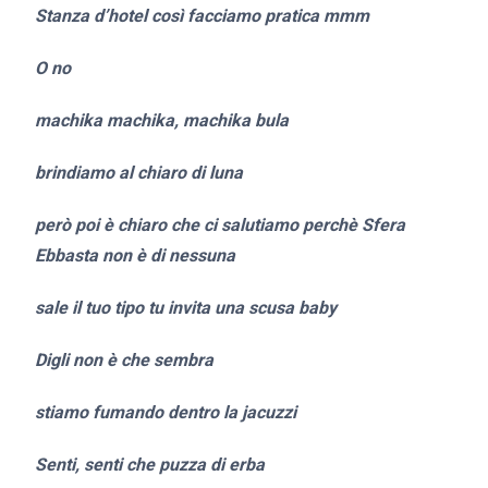
Stanza d’hotel così facciamo pratica mmm
O no
machika machika, machika bula
brindiamo al chiaro di luna
però poi è chiaro che ci salutiamo perchè Sfera
Ebbasta non è di nessuna
sale il tuo tipo tu invita una scusa baby
Digli non è che sembra
stiamo fumando dentro la jacuzzi
Senti, senti che puzza di erba