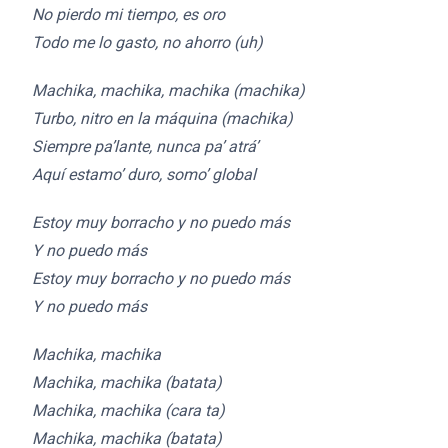
No pierdo mi tiempo, es oro
Todo me lo gasto, no ahorro (uh)
Machika, machika, machika (machika)
Turbo, nitro en la máquina (machika)
Siempre pa’lante, nunca pa’ atrá’
Aquí estamo’ duro, somo’ global
Estoy muy borracho y no puedo más
Y no puedo más
Estoy muy borracho y no puedo más
Y no puedo más
Machika, machika
Machika, machika (batata)
Machika, machika (cara ta)
Machika, machika (batata)