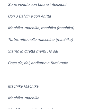
Sono venuto con buone intenzioni
Con J Balvin e con Anitta
Machika, machika, machika (machika)
Turbo, nitro nella macchina (machika)
Siamo in diretta mami , lo sai
Cosa c’e, dai, andiamo a farci male
Machika Machika
Machika, machika