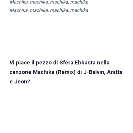
Machika, machika, machika, machika
Machika, machika, machika, machika
Vi piace il pezzo di Sfera Ebbasta nella
canzone Machika (Remix) di J-Balvin, Anitta
e Jeon?