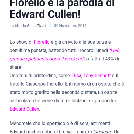
Fiorello e la parodia di
Edward Cullen!
scritto da
Alice Ziveri
30 Novembre 2011
Lo show di
Fiorello
è già arrivato alla sue terza e
penultima puntata, battendo tutti i record: lunedì
Il più
grande ppettacolo dopo il weekend
ha fatto il 43% di
share!
Ospitoni di prim’ordine, come
Elisa
,
Tony Bennett
e il
fratello Giuseppe Fiorello. E il ritorno di un ospite che è
stato molto gradito nella seconda puntata, un ospite
particolare che viene da terre lontane: sì, proprio lui,
Edward Cullen
.
Menomale che lo spettacolo è di sera, altrimenti
Edward rischierebbe di bruciar… ehm, di
luccicare
. Un