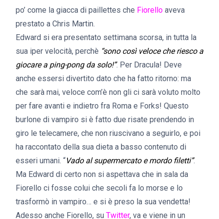
po’ come la giacca di paillettes che
Fiorello
aveva
prestato a Chris Martin.
Edward si era presentato settimana scorsa, in tutta la
sua iper velocità, perchè
“sono così veloce che riesco a
giocare a ping-pong da solo!”
. Per Dracula! Deve
anche essersi divertito dato che ha fatto ritorno: ma
che sarà mai, veloce com’è non gli ci sarà voluto molto
per fare avanti e indietro fra Roma e Forks! Questo
burlone di vampiro si è fatto due risate prendendo in
giro le telecamere, che non riuscivano a seguirlo, e poi
ha raccontato della sua dieta a basso contenuto di
esseri umani. “
Vado al supermercato e mordo filetti”
.
Ma Edward di certo non si aspettava che in sala da
Fiorello ci fosse colui che secoli fa lo morse e lo
trasformò in vampiro… e si è preso la sua vendetta!
Adesso anche Fiorello, su
Twitter
, va e viene in un