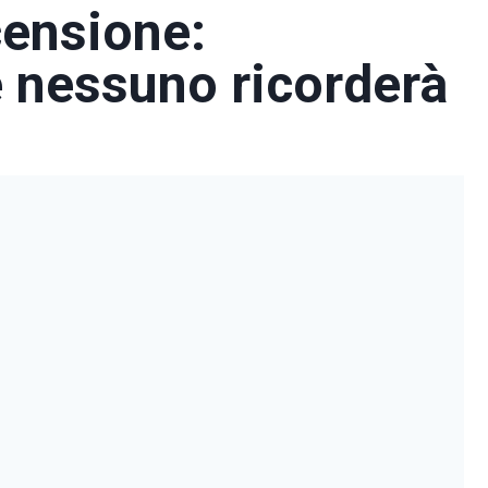
censione:
e nessuno ricorderà