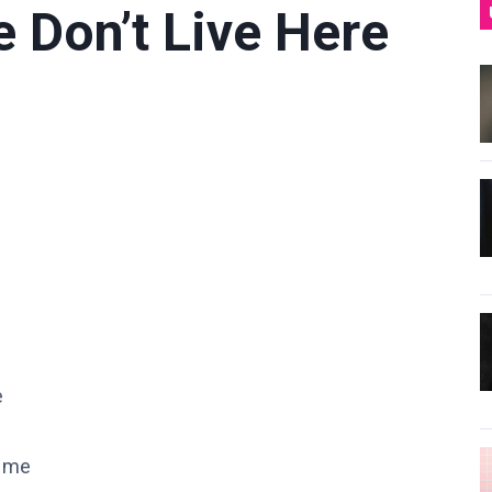
e Don’t Live Here
e
d me