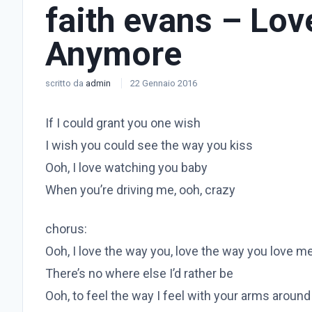
faith evans – Lov
Anymore
scritto da
admin
22 Gennaio 2016
If I could grant you one wish
I wish you could see the way you kiss
Ooh, I love watching you baby
When you’re driving me, ooh, crazy
chorus:
Ooh, I love the way you, love the way you love m
There’s no where else I’d rather be
Ooh, to feel the way I feel with your arms aroun