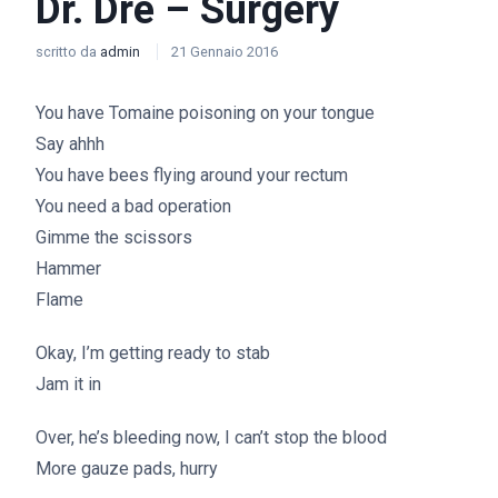
Dr. Dre – Surgery
scritto da
admin
21 Gennaio 2016
You have Tomaine poisoning on your tongue
Say ahhh
You have bees flying around your rectum
You need a bad operation
Gimme the scissors
Hammer
Flame
Okay, I’m getting ready to stab
Jam it in
Over, he’s bleeding now, I can’t stop the blood
More gauze pads, hurry