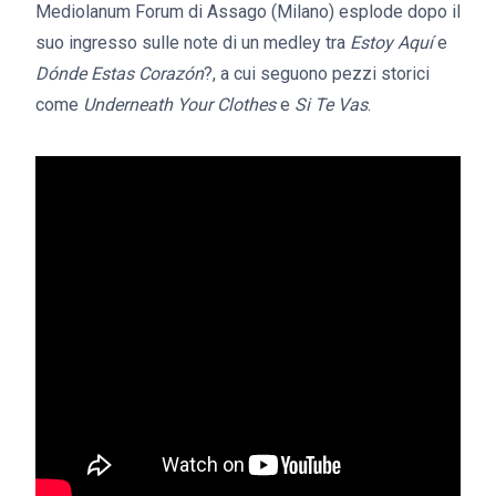
Mediolanum Forum di Assago (Milano) esplode dopo il
suo ingresso sulle note di un medley tra
Estoy Aquí
e
Dónde Estas Corazón
?, a cui seguono pezzi storici
come
Underneath Your Clothes
e
Si Te Vas
.