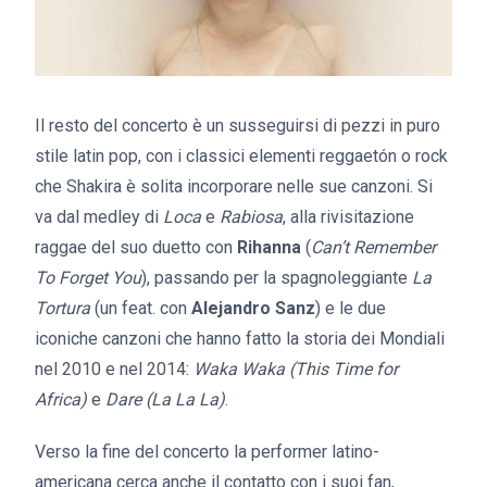
Il resto del concerto è un susseguirsi di pezzi in puro
stile latin pop, con i classici elementi reggaetón o rock
che Shakira è solita incorporare nelle sue canzoni. Si
va dal medley di
Loca
e
Rabiosa
, alla rivisitazione
raggae del suo duetto con
Rihanna
(
Can’t Remember
To Forget You
), passando per la spagnoleggiante
La
Tortura
(un feat. con
Alejandro Sanz
) e le due
iconiche canzoni che hanno fatto la storia dei Mondiali
nel 2010 e nel 2014:
Waka Waka (This Time for
Africa)
e
Dare (La La La)
.
Verso la fine del concerto la performer latino-
americana cerca anche il contatto con i suoi fan,