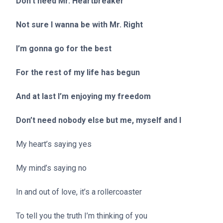
Don’t need Mr. Heartbreaker
Not sure I wanna be with Mr. Right
I’m gonna go for the best
For the rest of my life has begun
And at last I’m enjoying my freedom
Don’t need nobody else but me, myself and I
My heart’s saying yes
My mind’s saying no
In and out of love, it’s a rollercoaster
To tell you the truth I’m thinking of you