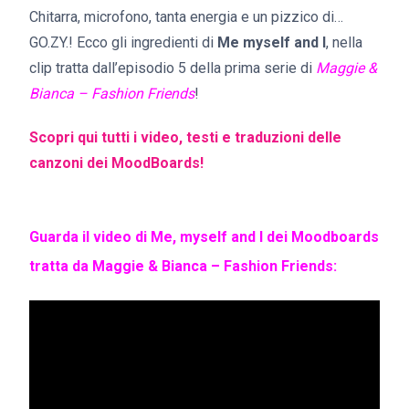
Chitarra, microfono, tanta energia e un pizzico di…
GO.ZY.! Ecco gli ingredienti di
Me myself and I
, nella
clip tratta dall’episodio 5 della prima serie di
Maggie &
Bianca – Fashion Friends
!
Scopri qui tutti i video, testi e traduzioni delle
canzoni dei MoodBoards!
Guarda il video di Me, myself and I dei Moodboards
tratta da Maggie & Bianca – Fashion Friends: