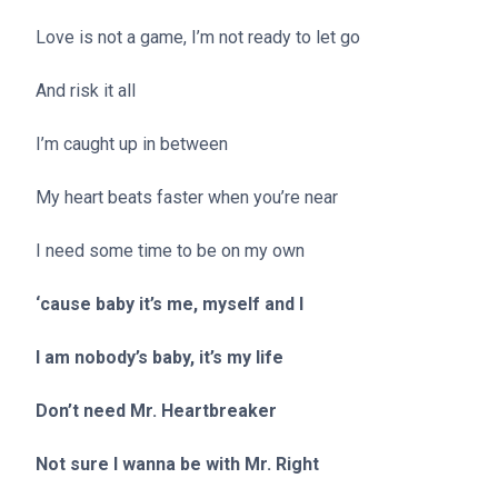
Love is not a game, I’m not ready to let go
And risk it all
I’m caught up in between
My heart beats faster when you’re near
I need some time to be on my own
‘cause baby it’s me, myself and I
I am nobody’s baby, it’s my life
Don’t need Mr. Heartbreaker
Not sure I wanna be with Mr. Right