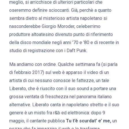
meglio, si arricchisce di ulteriori particolari che
oseremmo definire scioccanti. Già, perchè a quanto
sembra dietro al misterioso artista napoletano si
nasconderebbe Giorgio Moroder, celeberrimo
produttore altoatesino divenuto punto di riferimento
della disco mondiale negli anni ’70 e ’80 e di recente in
studio di registrazione con i Daft Punk.
Ma andiamo con ordine. Qualche settimana fa (si parla
di febbraio 2017) sul web è apparso il video di un
artista di cui nessuno conosce le fattezze, un tale
Liberato, che è riuscito con il suo sound a portare una
grossa ventata di freschezza nel panorama italiano
alternative. Liberato canta in napoletano stretto e il suo
genere è un misto fra r&b ed elettronica: dopo 9
maggio, il cantante pubblica
Tu t’è scurdat’ e’ me,
un
pezzo che fa impazzire il web e lo trasforma