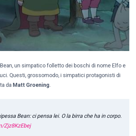
an, un simpatico folletto dei boschi di nome Elfo e
ci. Questi, grossomodo, i simpatici protagonisti di
tta da
Matt Groening
.
pessa Bean: ci pensa lei. O la birra che ha in corpo.
om/Zjz8KzEbej