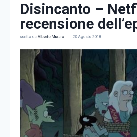
Disincanto – Netf
recensione dell’e
scritto da
Alberto Muraro
20 Agosto 2018