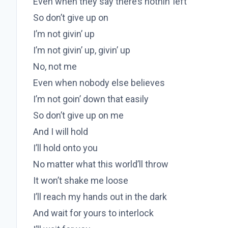
Even when they say there’s nothin’ left
So don’t give up on
I’m not givin’ up
I’m not givin’ up, givin’ up
No, not me
Even when nobody else believes
I’m not goin’ down that easily
So don’t give up on me
And I will hold
I’ll hold onto you
No matter what this world’ll throw
It won’t shake me loose
I’ll reach my hands out in the dark
And wait for yours to interlock