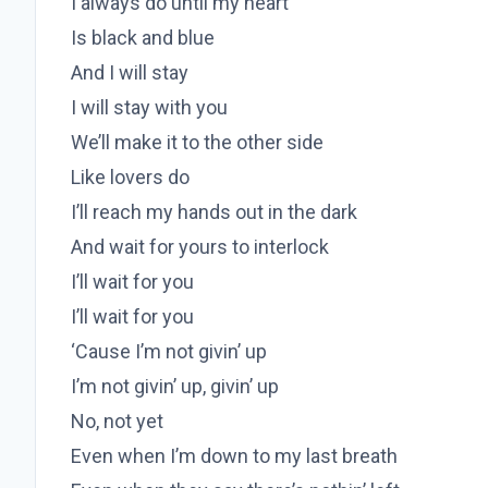
I always do until my heart
Is black and blue
And I will stay
I will stay with you
We’ll make it to the other side
Like lovers do
I’ll reach my hands out in the dark
And wait for yours to interlock
I’ll wait for you
I’ll wait for you
‘Cause I’m not givin’ up
I’m not givin’ up, givin’ up
No, not yet
Even when I’m down to my last breath