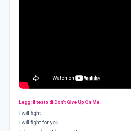
Leggi il testo di Don’t Give Up On Me:
I will fight
I will fight for you