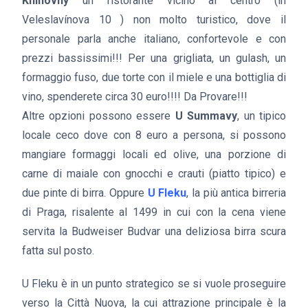
Knihovny
un ristorante vicino al centro (in
Veleslavínova 10 ) non molto turistico, dove il
personale parla anche italiano, confortevole e con
prezzi bassissimi!!! Per una grigliata, un gulash, un
formaggio fuso, due torte con il miele e una bottiglia di
vino, spenderete circa 30 euro!!!! Da Provare!!!
Altre opzioni possono essere
U Summavy
, un tipico
locale ceco dove con 8 euro a persona, si possono
mangiare formaggi locali ed olive, una porzione di
carne di maiale con gnocchi e crauti (piatto tipico) e
due pinte di birra. Oppure
U Fleku
, la più antica birreria
di Praga, risalente al 1499 in cui con la cena viene
servita la Budweiser Budvar una deliziosa birra scura
fatta sul posto.
U Fleku è in un punto strategico se si vuole proseguire
verso la Città Nuova, la cui attrazione principale è la