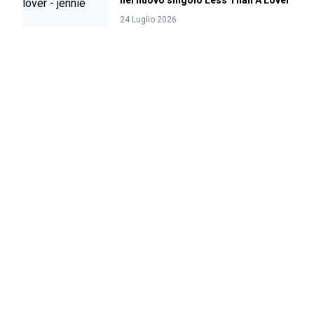
nel nuovo singolo Less Than A Lover
24 Luglio 2026