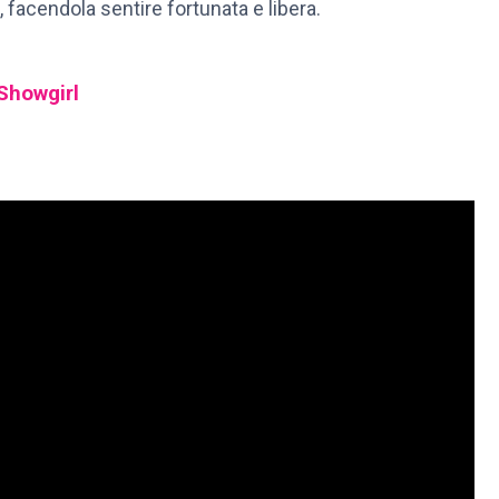
i, facendola sentire fortunata e libera.
 Showgirl