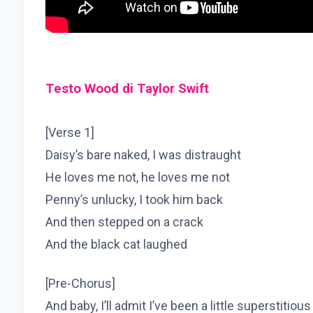
Testo Wood di Taylor Swift
[Verse 1]
Daisy’s bare naked, I was distraught
He loves me not, he loves me not
Penny’s unlucky, I took him back
And then stepped on a crack
And the black cat laughed
[Pre-Chorus]
And baby, I’ll admit I’ve been a little superstitiou