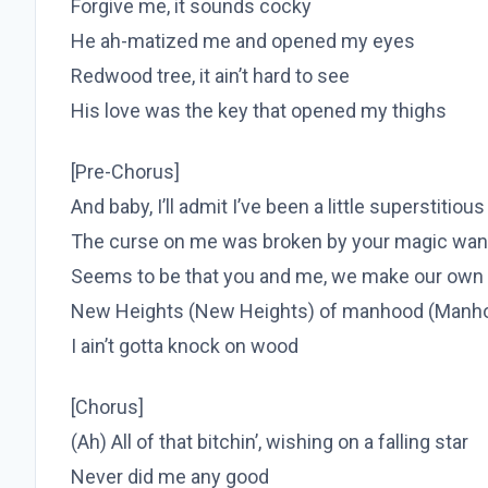
Forgive me, it sounds cocky
He ah-matized me and opened my еyes
Redwood tree, it ain’t hard to see
His love was thе key that opened my thighs
[Pre-Chorus]
And baby, I’ll admit I’ve been a little superstitiou
The curse on me was broken by your magic wan
Seems to be that you and me, we make our own 
New Heights (New Heights) of manhood (Manh
I ain’t gotta knock on wood
[Chorus]
(Ah) All of that bitchin’, wishing on a falling star
Never did me any good