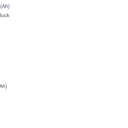
 (Ah)
luck
(Ah)