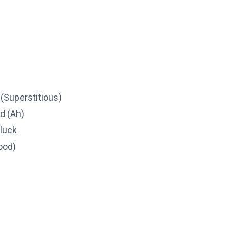
s (Superstitious)
d (Ah)
luck
ood)