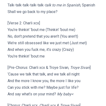
Talk-talk-talk-talk-talk-
talk to me in Spanish
, Spanish
Shall we go back to my place?
[Verse 2: Charli xcx]
You’re thinkin’ ‘bout me (Thinkin’ ‘bout me)
No, don’t pretend that you aren’t (You aren’t)
We’re still obsessed like we just met (Just met)
And when you fuck me, it’s crazy (Crazy)
You’re thinkin’ ‘bout me
[Pre-Chorus: Charli xcx & Troye Sivan,
Troye Sivan
]
‘Cause we talk that talk, and we talk all night
And the more I know you, the more I like you
Can you stick with me? Maybe just for life?
And say what’s on your mind?
My baby<
[Chorus: Charli xcx,
Charli xcx & Troye Sivan
]