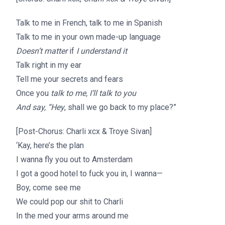
Talk to me in French, talk to me in Spanish
Talk to me in your own made-up language
Doesn’t matter
if
I understand it
Talk right in my ear
Tell me your secrets and fears
Once you
talk to me, I’ll talk to you
And say, “Hey
, shall we go back to my place?”
[Post-Chorus: Charli xcx & Troye Sivan]
‘Kay, here’s the plan
I wanna fly you out to Amsterdam
I got a good hotel to fuck you in, I wanna—
Boy, come see me
We could pop our shit to Charli
In the med your arms around me