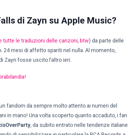
Falls di Zayn su Apple Music?
e tutte le traduzioni delle canzoni, btw
) da parte delle
 24 mesi di affetto spariti nel nulla. Al momento,
 Zayn fosse uscito l’altro ieri.
irabilandia!
 un fandom da sempre molto attento ai numeri del
mani in mano! Una volta scoperto quanto accaduto, i fan
isOverParty
, da subito entrato nelle tendenze italiane
cando di sensibilizzare in particolare la RCA Records a