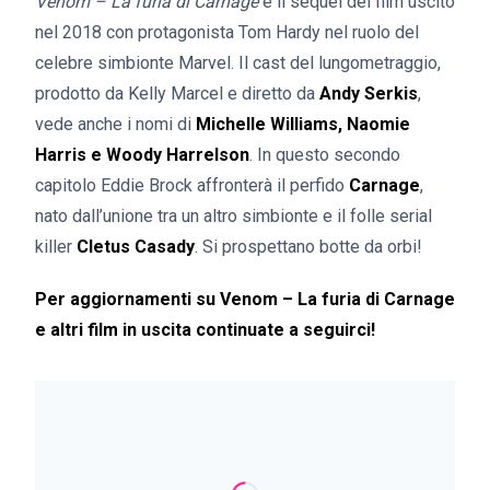
Venom – La furia di Carnage
è il sequel del film uscito
nel 2018 con protagonista Tom Hardy nel ruolo del
celebre simbionte Marvel. Il cast del lungometraggio,
prodotto da Kelly Marcel e diretto da
Andy Serkis
,
vede anche i nomi di
Michelle Williams, Naomie
Harris e Woody Harrelson
. In questo secondo
capitolo Eddie Brock affronterà il perfido
Carnage
,
nato dall’unione tra un altro simbionte e il folle serial
killer
Cletus Casady
. Si prospettano botte da orbi!
Per aggiornamenti su Venom – La furia di Carnage
e altri film in uscita continuate a seguirci!