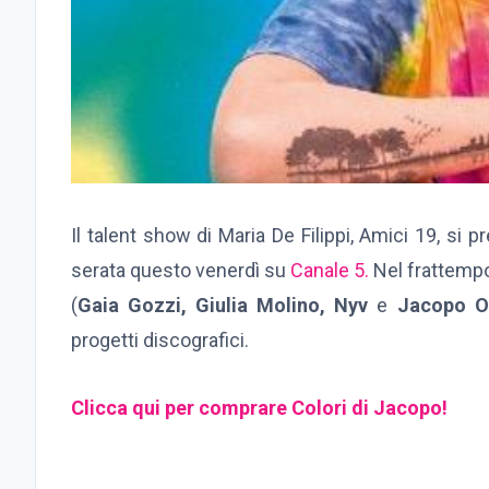
Il talent show di Maria De Filippi, Amici 19, si 
serata questo venerdì su
Canale 5.
Nel frattempo,
(
Gaia Gozzi, Giulia Molino, Nyv
e
Jacopo Ot
progetti discografici.
Clicca qui per comprare Colori di Jacopo!