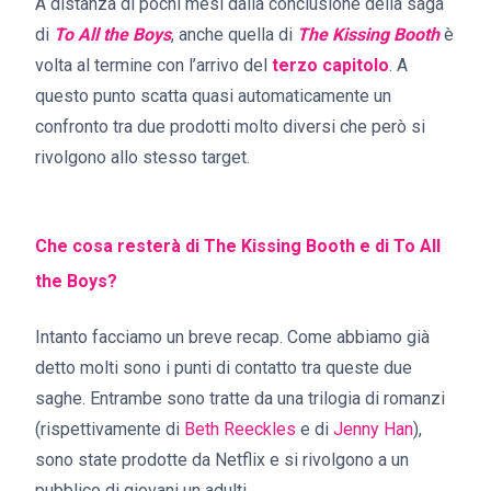
A distanza di pochi mesi dalla conclusione della saga
di
To All the Boys
, anche quella di
The Kissing Booth
è
volta al termine con l’arrivo del
terzo capitolo
. A
questo punto scatta quasi automaticamente un
confronto tra due prodotti molto diversi che però si
rivolgono allo stesso target.
Che cosa resterà di The Kissing Booth e di To All
the Boys?
Intanto facciamo un breve recap. Come abbiamo già
detto molti sono i punti di contatto tra queste due
saghe. Entrambe sono tratte da una trilogia di romanzi
(rispettivamente di
Beth Reeckles
e di
Jenny Han
),
sono state prodotte da Netflix e si rivolgono a un
pubblico di giovani un adulti.