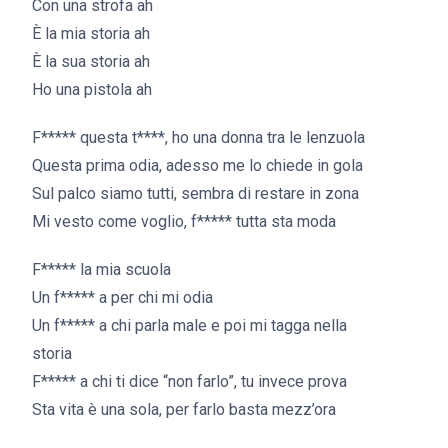
Con una strofa ah
È la mia storia ah
È la sua storia ah
Ho una pistola ah
F***** questa t****, ho una donna tra le lenzuola
Questa prima odia, adesso me lo chiede in gola
Sul palco siamo tutti, sembra di restare in zona
Mi vesto come voglio, f***** tutta sta moda
F***** la mia scuola
Un f***** a per chi mi odia
Un f***** a chi parla male e poi mi tagga nella
storia
F***** a chi ti dice “non farlo”, tu invece prova
Sta vita è una sola, per farlo basta mezz’ora