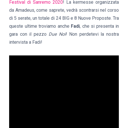
Festival di Sanremo 2020
! La kermesse organizzata
da Amadeus, come saprete, vedrà scontrarsi nel corso
di 5 serate, un totale di 24 BIG e 8 Nuove Proposte. Tra
queste ultime troviamo anche
Fadi
, che si presenta in
gara con il pezzo
Due Noi
! Non perdetevi la nostra
intervista a Fadi!