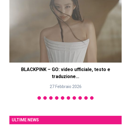
BLACKPINK – GO: video ufficiale, testo e
B
traduzione...
27 Febbraio 2026
ULTIME NEWS