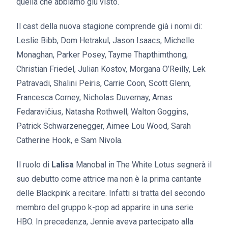
quella che abbiamo giù visto.
Il cast della nuova stagione comprende già i nomi di:
Leslie Bibb, Dom Hetrakul, Jason Isaacs, Michelle
Monaghan, Parker Posey, Tayme Thapthimthong,
Christian Friedel, Julian Kostov, Morgana O’Reilly, Lek
Patravadi, Shalini Peiris, Carrie Coon, Scott Glenn,
Francesca Corney, Nicholas Duvernay, Arnas
Fedaravičius, Natasha Rothwell, Walton Goggins,
Patrick Schwarzenegger, Aimee Lou Wood, Sarah
Catherine Hook, e Sam Nivola.
Il ruolo di
Lalisa
Manobal in The White Lotus segnerà il
suo debutto come attrice ma non è la prima cantante
delle Blackpink a recitare. Infatti si tratta del secondo
membro del gruppo k-pop ad apparire in una serie
HBO. In precedenza, Jennie aveva partecipato alla