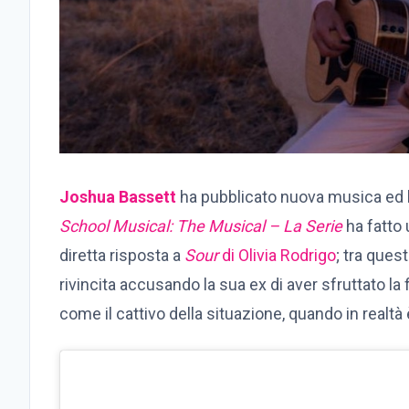
Joshua Bassett
ha pubblicato nuova musica ed ha
School Musical: The Musical – La Serie
ha fatto
diretta risposta a
Sour
di Olivia Rodrigo
; tra ques
rivincita accusando la sua ex di aver sfruttato la 
come il cattivo della situazione, quando in realtà è