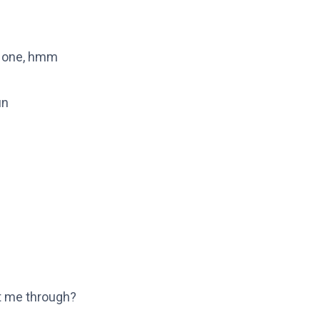
of one, hmm
un
ut me through?