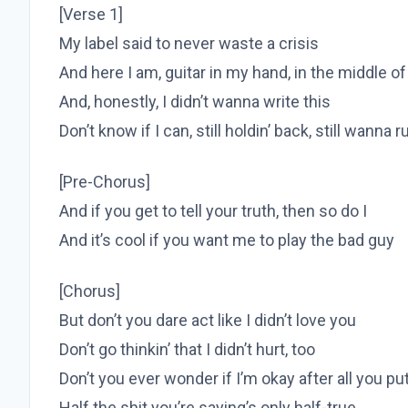
[Verse 1]
My label said to never waste a crisis
And here I am, guitar in my hand, in the middle 
And, honestly, I didn’t wanna write this
Don’t know if I can, still holdin’ back, still wanna r
[Pre-Chorus]
And if you get to tell your truth, then so do I
And it’s cool if you want me to play the bad guy
[Chorus]
But don’t you dare act like I didn’t love you
Don’t go thinkin’ that I didn’t hurt, too
Don’t you ever wonder if I’m okay after all you p
Half the shit you’re saying’s only half-true