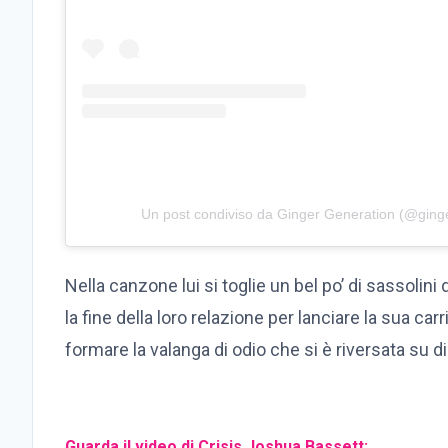
Un post condiviso da Ginger Generation (@ging
Nella canzone lui si toglie un bel po’ di sassolin
la fine della loro relazione per lanciare la sua ca
formare la valanga di odio che si è riversata su di
Guarda il video di Crisis Joshua Bassett: