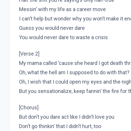
Messin’ with my life as a career move
I can’t help but wonder why you won’t make it en
Guess you would never dare
You would never dare to waste a crisis
[Verse 2]
My mama callеd ‘cause she heard I got dеath th
Oh, what the hell am I supposed to do with that?
Oh, I wish that I could open my eyes and the nig
But you sensationalize, keep fannin’ the fire for 
[Chorus]
But don’t you dare act like I didn’t love you
Don’t go thinkin’ that I didn’t hurt, too