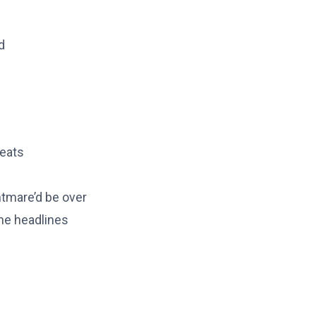
d
reats
htmare’d be over
the headlines