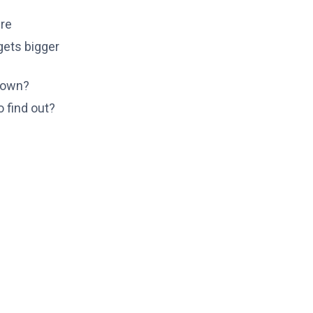
ere
 gets bigger
 town?
o find out?