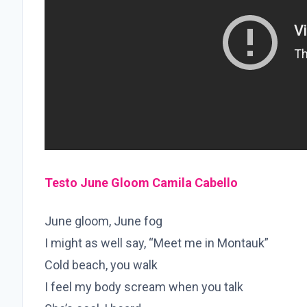
Testo June Gloom Camila Cabello
June gloom, June fog
I might as well say, “Meet me in Montauk”
Cold beach, you walk
I feel my body scream when you talk