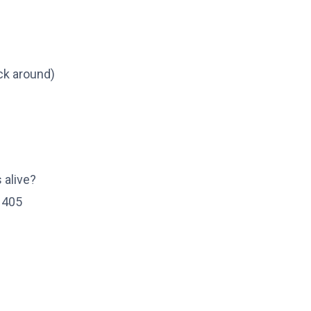
uck around)
 alive?
e 405