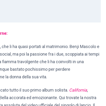
rne:
 che li ha quasi portati al matrimonio. Benji Mascolo e
ocial, ma poi la passione fra i due, scoppiata ai tempi
a fiamma travolgente che li ha coinvolti in una
 dunque bastato pochissimo per perdere
e la donna della sua vita.
icato tutto il suo primo album solista.
California
,
a Bella accorata ed emozionante. Qui trovate la nostra
 assoluta del video ufficiale del singolo di lancio. Il