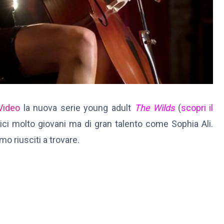
Video
la nuova serie young adult
The Wilds
(
scopri il
rici molto giovani ma di gran talento come Sophia Ali.
mo riusciti a trovare.