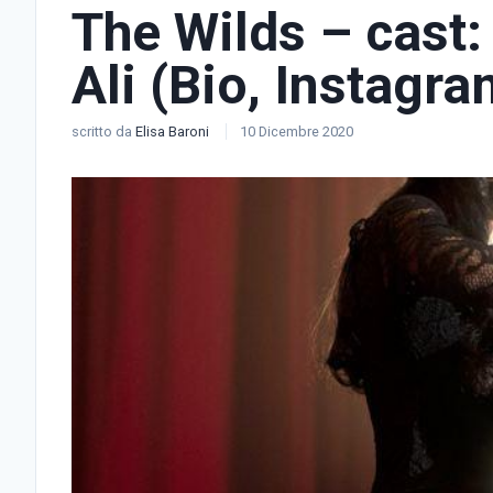
The Wilds – cast:
Ali (Bio, Instagra
scritto da
Elisa Baroni
10 Dicembre 2020