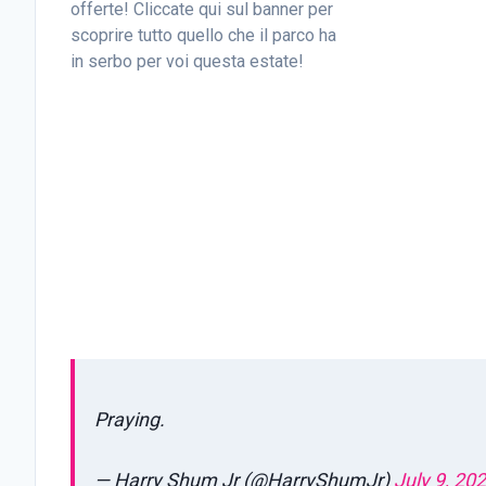
offerte! Cliccate qui sul banner per
scoprire tutto quello che il parco ha
in serbo per voi questa estate!
Praying.
— Harry Shum Jr (@HarryShumJr)
July 9, 20