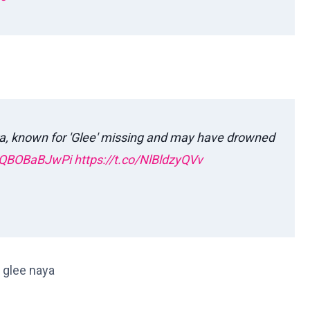
, known for 'Glee' missing and may have drowned
o/QBOBaBJwPi
https://t.co/NlBldzyQVv