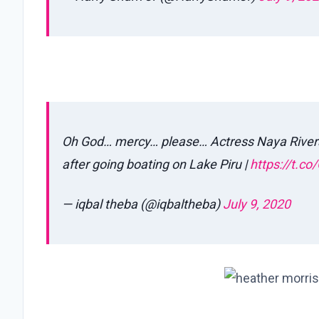
Oh God… mercy… please… Actress Naya Rivera
after going boating on Lake Piru |
https://t.c
— iqbal theba (@iqbaltheba)
July 9, 2020