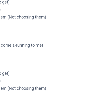
o get)
)
them (Not choosing them)
 come a-running to me)
o get)
)
them (Not choosing them)