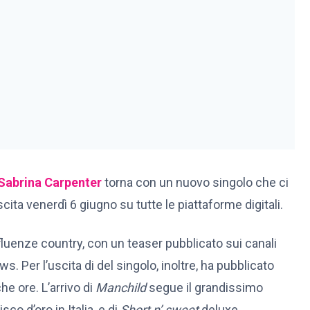
Sabrina Carpenter
torna con un nuovo singolo che ci
uscita venerdì 6 giugno su tutte le piattaforme digitali.
nfluenze country, con un teaser pubblicato sui canali
s. Per l’uscita di del singolo, inoltre, ha pubblicato
he ore. L’arrivo di
Manchild
segue il grandissimo
isco d’oro in Italia, e di
Short n’ sweet
deluxe.