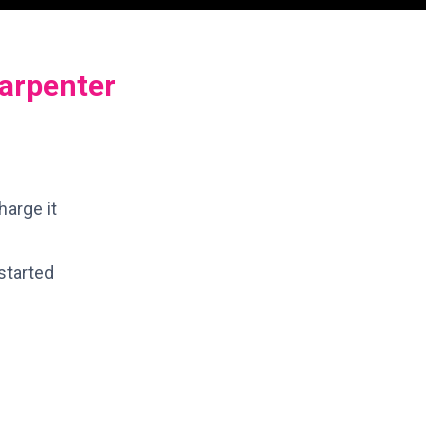
Carpenter
harge it
c
started