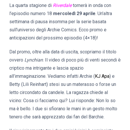
La quarta stagione di
Riverdale
tornerà in onda con
l’episodio numero 18
mercoledì 29 aprile
. Un’altra
settimana di pausa insomma per la serie basata
sull’universo degli Archie Comics. Ecco promo e
anticipazioni del prossimo episodio (4×18)!
Dal promo, oltre alla data di uscita, scopriamo il titolo
ovvero
Lynchian
. Il video di poco più di venti secondi è
criptico ma intrigante e lascia spazio
all’immaginazione. Vediamo infatti Archie (
KJ Apa
) e
Betty (Lili Reinhart) stesi su un materasso o forse un
letto circondato da candele. La ragazza chiede al
vicino: Cosa ci facciamo qui? Lui risponde: Non lo so
ma è bello. I due si sfiorano le mani in un gesto molto
tenero che sarà apprezzato dai fan del Barchie.