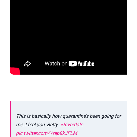
This is basically how quarantine’s been going for
me. I feel you, Betty.
#Riverdale
pic.twitter.com/Yrep8kJFLM