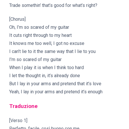
Trade somethin’ that’s good for what’s right?
[Chorus]
Oh, I’m so scared of my guitar
It cuts right through to my heart
It knows me too well, I got no excuse
I can’t lie to it the same way that I lie to you
I’m so scared of my guitar
When I play it is when I think too hard
I let the thought in, it’s already done
But I lay in your arms and pretend that it’s love
Yeah, I lay in your arms and pretend it’s enough
Traduzione
[Verso 1]
Perfetto, facile, così buono con me