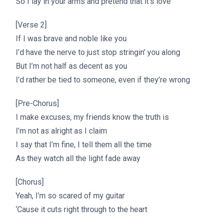
So I lay in your arms and pretend that it’s love
[Verse 2]
If I was brave and noble like you
I’d have the nerve to just stop stringin’ you along
But I’m not half as decent as you
I’d rather be tied to someone, even if they’re wrong
[Pre-Chorus]
I make excuses, my friends know the truth is
I’m not as alright as I claim
I say that I’m fine, I tell them all the time
As they watch all the light fade away
[Chorus]
Yeah, I’m so scared of my guitar
‘Cause it cuts right through to the heart