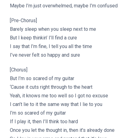
Maybe I’m just overwhelmed, maybe I’m confused
[Pre-Chorus]
Barely sleep when you sleep next to me
But I keep thinkin’ I’ll find a cure
I say that I’m fine, I tell you all the time
I’ve never felt so happy and sure
[Chorus]
But I’m so scared of my guitar
‘Cause it cuts right through to the heart
Yeah, it knows me too well so I got no excuse
I can’t lie to it the same way that I lie to you
I’m so scared of my guitar
If I play it, then I’ll think too hard
Once you let the thought in, then it’s already done