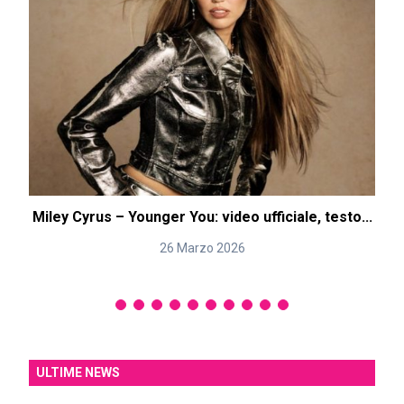
Miley Cyrus – Younger You: video ufficiale, testo...
H
26 Marzo 2026
ULTIME NEWS