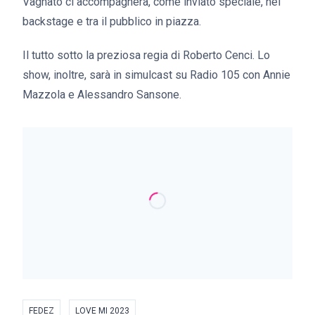
Vagnato
ci accompagnerà, come inviato speciale, nel
backstage e tra il pubblico in piazza.
Il tutto sotto la preziosa regia d
i Roberto Cenci
. Lo
show, inoltre, sarà in simulcast su
Radio 105
con
Annie
Mazzola
e
Alessandro Sansone
.
FEDEZ
LOVE MI 2023