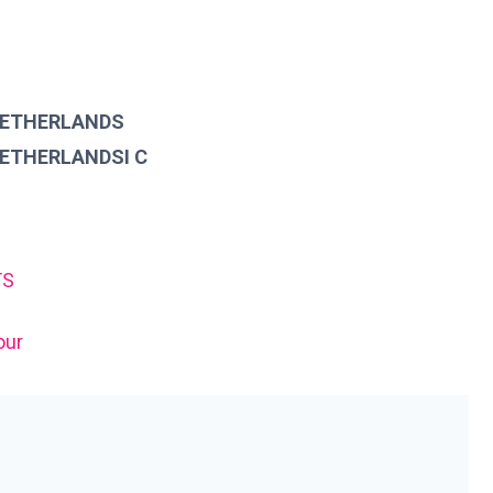
NETHERLANDS
NETHERLANDSI C
TS
our