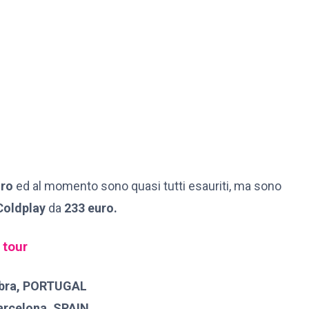
uro
ed al momento sono quasi tutti esauriti, ma sono
Coldplay
da
233 euro.
 tour
bra, PORTUGAL
arcelona, SPAIN