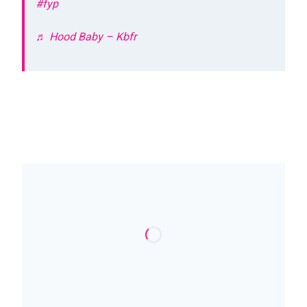
#fyp
♬ Hood Baby – Kbfr