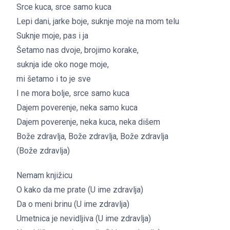
Srce kuca, srce samo kuca
Lepi dani, jarke boje, suknje moje na mom telu
Suknje moje, pas i ja
Šetamo nas dvoje, brojimo korake,
suknja ide oko noge moje,
mi šetamo i to je sve
I ne mora bolje, srce samo kuca
Dajem poverenje, neka samo kuca
Dajem poverenje, neka kuca, neka dišem
Bože zdravlja, Bože zdravlja, Bože zdravlja
(Bože zdravlja)
Nemam knjižicu
O kako da me prate (U ime zdravlja)
Da o meni brinu (U ime zdravlja)
Umetnica je nevidljiva (U ime zdravlja)