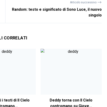
⟶
Articolo successivo
Random: testo e significato di Sono Luce, il nuovo
singolo
LI CORRELATI
 i testi di Il Cielo
Deddy torna con Il Cielo
tromano...
contromano su Giove...