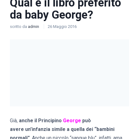
Qual è il libro preferito
da baby George?
scritto da
admin
26 Maggio 2016
Già,
anche il Principino
George
può
avere un’infanzia simile a quella dei “bambini
normali”
. Anche un piccolo “sangue blu”, infatti, ama