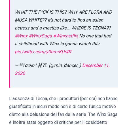
WHAT THE F*CK IS THIS? WHY ARE FLORA AND
MUSA WHITE?? It’s not hard to find an asian
actress and a mestiza like… WHERE IS TECNA??
#Winx
#WinxSaga
#Winxnetflix
No one that had
a childhood with Winx is gonna watch this.
pic.twitter.com/y0bmrKUr4R
— ᴮᴱ?σcнʋ⁷ ⟭⟬ ?️‍⚧️ (@min_dancer_)
December 11,
2020
L’assenza di Tecna, che i produttori (per ora) non hanno
giustificato in alcun modo non è di certo l’unico motivo
dietro alla delusione dei fan della serie. The Winx Saga
è inoltre stata oggetto di critiche per il cosiddetto