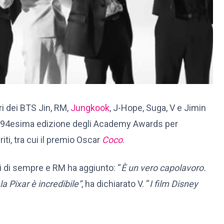
i dei BTS Jin, RM,
Jungkook
, J-Hope, Suga, V e Jimin
la 94esima edizione degli Academy Awards per
iti, tra cui il premio Oscar
Coco
.
ti di sempre e RM ha aggiunto: “
È un vero capolavoro.
la Pixar è incredibile”
, ha dichiarato V. “
I film Disney