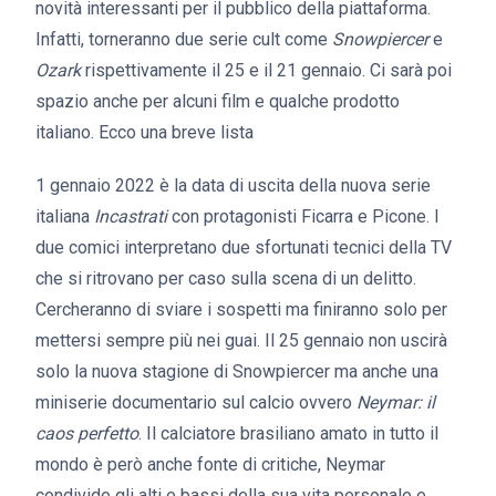
novità interessanti per il pubblico della piattaforma.
Infatti, torneranno due serie cult come
Snowpiercer
e
Ozark
rispettivamente il 25 e il 21 gennaio. Ci sarà poi
spazio anche per alcuni film e qualche prodotto
italiano. Ecco una breve lista
1 gennaio 2022 è la data di uscita della nuova serie
italiana
Incastrati
con protagonisti Ficarra e Picone. I
due comici interpretano due sfortunati tecnici della TV
che si ritrovano per caso sulla scena di un delitto.
Cercheranno di sviare i sospetti ma finiranno solo per
mettersi sempre più nei guai. Il 25 gennaio non uscirà
solo la nuova stagione di Snowpiercer ma anche una
miniserie documentario sul calcio ovvero
Neymar: il
caos perfetto
. Il calciatore brasiliano amato in tutto il
mondo è però anche fonte di critiche, Neymar
condivide gli alti e bassi della sua vita personale e