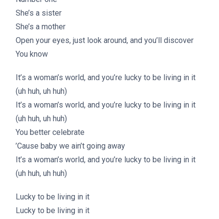
She’s a sister
She’s a mother
Open your eyes, just look around, and you’ll discover
You know
It’s a woman’s world, and you’re lucky to be living in it
(uh huh, uh huh)
It’s a woman’s world, and you’re lucky to be living in it
(uh huh, uh huh)
You better celebrate
’Cause baby we ain’t going away
It’s a woman’s world, and you’re lucky to be living in it
(uh huh, uh huh)
Lucky to be living in it
Lucky to be living in it