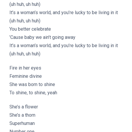
(uh huh, uh huh)
It’s a woman’s world, and you’re lucky to be living in it
(uh huh, uh huh)
You better celebrate
’Cause baby we ain’t going away
It’s a woman’s world, and you’re lucky to be living in it
(uh huh, uh huh)
Fire in her eyes
Feminine divine
She was born to shine
To shine, to shine, yeah
She’s a flower
She’s a thorn
Superhuman
Number one