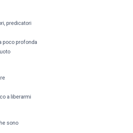
i, predicatori
ba poco profonda
vuoto
are
co a liberarmi
che sono