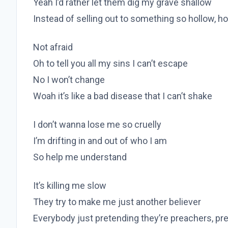
Yeah I’d rather let them dig my grave shallow
Instead of selling out to something so hollow, h
Not afraid
Oh to tell you all my sins I can’t escape
No I won’t change
Woah it’s like a bad disease that I can’t shake
I don’t wanna lose me so cruelly
I’m drifting in and out of who I am
So help me understand
It’s killing me slow
They try to make me just another believer
Everybody just pretending they’re preachers, pr